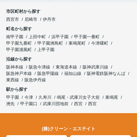
市区町村から探す
西宮市
尼崎市
伊丹市
町名から探す
南甲子園
上田中町
浜甲子園
甲子園一番町
甲子園九番町
甲子園洲鳥町
東鳴尾町
今津曙町
甲子園浦風町
上甲子園
沿線から探す
阪神本線
阪急今津線
東海道本線
阪神武庫川線
阪急神戸本線
阪急甲陽線
福知山線
阪神電鉄阪神なんば
東西線
阪急伊丹線
駅から探す
甲子園
今津
久寿川
鳴尾・武庫川女子大前
東鳴尾
洲先
甲子園口
武庫川団地前
西宮
西宮
(株)クリーン・エステイト