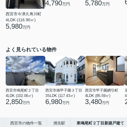
4,790
5,780
万円
万円
西宮市今津久寿川町
4LDK (116.90㎡)
5,980
万円
よく見られている物件
西宮市鳴尾町２丁目
西宮市南甲子園３丁目
西宮市甲子園網引町
4LDK (102.06㎡)
3SLDK (117.43㎡)
4LDK (85.59㎡)
4
2,850
6,980
3,480
万円
万円
万円
西宮市の物件一覧
洲先駅
東鳴尾町２丁目新築戸建て