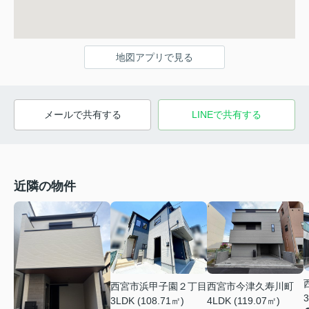
地図アプリで見る
メールで共有する
LINEで共有する
近隣の物件
西宮市浜甲子園２丁目
西宮市今津久寿川町
3
3LDK (108.71㎡)
4LDK (119.07㎡)