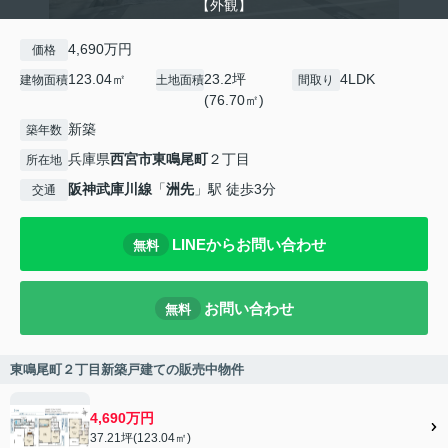
【外観】
4,690万円
価格
123.04㎡
23.2坪
4LDK
建物面積
土地面積
間取り
(76.70㎡)
新築
築年数
兵庫県
西宮市
東鳴尾町
２丁目
所在地
阪神武庫川線
「
洲先
」駅 徒歩3分
交通
LINEからお問い合わせ
無料
お問い合わせ
無料
東鳴尾町２丁目新築戸建ての販売中物件
4,690万円
37.21坪(123.04㎡)