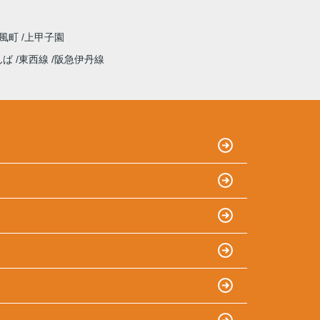
浦風町
上甲子園
んば
東西線
阪急伊丹線