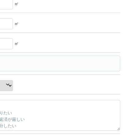
㎡
㎡
㎡