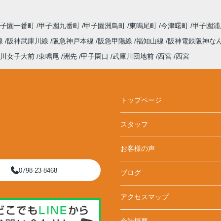
甲子園一番町
甲子園九番町
甲子園洲鳥町
東鳴尾町
今津曙町
甲子園
線
阪神武庫川線
阪急神戸本線
阪急甲陽線
福知山線
阪神電鉄阪神な
川女子大前
東鳴尾
洲先
甲子園口
武庫川団地前
西宮
西宮
トップページ
スタッフ
お客様の声
0798-23-8468
ブログ
アクセスマップ