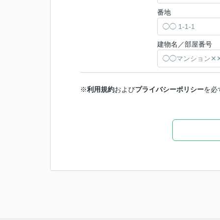
番地
建物名／部屋番号
※
利用規約
および
プライバシーポリシー
を必