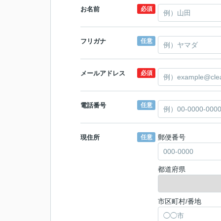
お名前
必須
フリガナ
任意
メールアドレス
必須
電話番号
任意
郵便番号
現住所
任意
都道府県
市区町村/番地