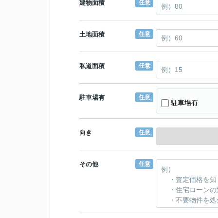
建物面積
任意
土地面積
任意
私道面積
任意
駐車場有
任意
駐車場有
向き
任意
その他
任意