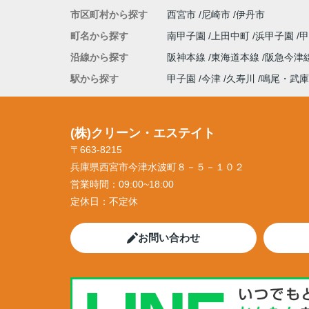
市区町村から探す
西宮市
尼崎市
伊丹市
町名から探す
南甲子園
上田中町
浜甲子園
沿線から探す
阪神本線
東海道本線
阪急今津
駅から探す
甲子園
今津
久寿川
鳴尾・武庫
(株)クリーン・エステイト
〒663-8215
兵庫県西宮市今津水波町８－５－１０２
営業時間：
09:00~18:00
定休日：
不定休
お問い合わせ