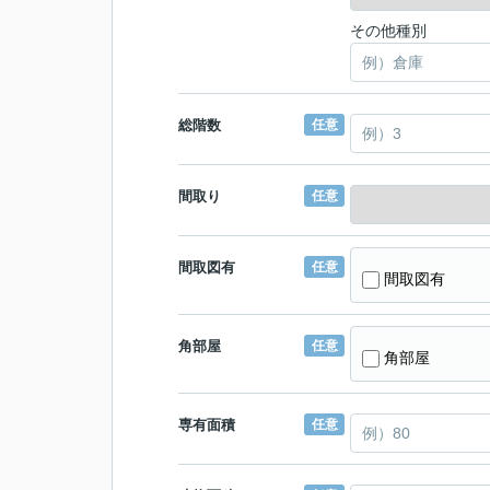
その他種別
総階数
任意
間取り
任意
間取図有
任意
間取図有
角部屋
任意
角部屋
専有面積
任意