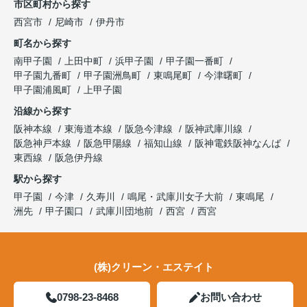
市区町村から探す
西宮市
尼崎市
伊丹市
町名から探す
南甲子園
上田中町
浜甲子園
甲子園一番町
甲子園九番町
甲子園洲鳥町
東鳴尾町
今津曙町
甲子園浦風町
上甲子園
沿線から探す
阪神本線
東海道本線
阪急今津線
阪神武庫川線
阪急神戸本線
阪急甲陽線
福知山線
阪神電鉄阪神なんば
東西線
阪急伊丹線
駅から探す
甲子園
今津
久寿川
鳴尾・武庫川女子大前
東鳴尾
洲先
甲子園口
武庫川団地前
西宮
西宮
(株)クリーン・エステイト
0798-23-8468
お問い合わせ