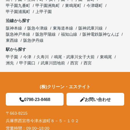
甲子園九番町
甲子園洲鳥町
東鳴尾町
今津曙町
甲子園浦風町
上甲子園
沿線から探す
阪神本線
阪急今津線
東海道本線
阪神武庫川線
阪急神戸本線
阪急甲陽線
福知山線
阪神電鉄阪神なんば
東西線
阪急伊丹線
駅から探す
甲子園
今津
久寿川
鳴尾・武庫川女子大前
東鳴尾
洲先
甲子園口
武庫川団地前
西宮
西宮
(株)クリーン・エステイト
0798-23-8468
お問い合わせ
〒663-8215
兵庫県西宮市今津水波町８－５－１０２
営業時間：
09:00~18:00