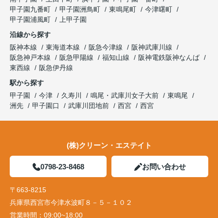
甲子園九番町
甲子園洲鳥町
東鳴尾町
今津曙町
甲子園浦風町
上甲子園
沿線から探す
阪神本線
東海道本線
阪急今津線
阪神武庫川線
阪急神戸本線
阪急甲陽線
福知山線
阪神電鉄阪神なんば
東西線
阪急伊丹線
駅から探す
甲子園
今津
久寿川
鳴尾・武庫川女子大前
東鳴尾
洲先
甲子園口
武庫川団地前
西宮
西宮
(株)クリーン・エステイト
0798-23-8468
お問い合わせ
〒663-8215
兵庫県西宮市今津水波町８－５－１０２
営業時間：
09:00~18:00