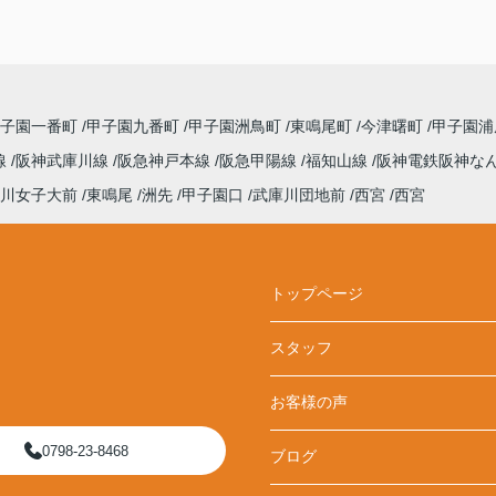
甲子園一番町
甲子園九番町
甲子園洲鳥町
東鳴尾町
今津曙町
甲子園
線
阪神武庫川線
阪急神戸本線
阪急甲陽線
福知山線
阪神電鉄阪神な
川女子大前
東鳴尾
洲先
甲子園口
武庫川団地前
西宮
西宮
トップページ
スタッフ
お客様の声
0798-23-8468
ブログ