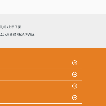
浦風町
上甲子園
んば
東西線
阪急伊丹線