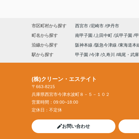
市区町村から探す
西宮市
尼崎市
伊丹市
町名から探す
南甲子園
上田中町
浜甲子園
沿線から探す
阪神本線
阪急今津線
東海道本
駅から探す
甲子園
今津
久寿川
鳴尾・武庫
(株)クリーン・エステイト
〒663-8215
兵庫県西宮市今津水波町８－５－１０２
営業時間：
09:00~18:00
定休日：
不定休
お問い合わせ