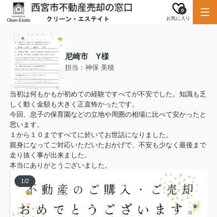
0
お気に入り
尼崎市 Y様
担当：神保 美穂
当初は何もかもが初めての経験ですべてが不安でした。知識も乏
しく動く金額も大きく正直怖かったです。
今回、息子の保育園などの立地や周囲の相場に比べて安かったと
思います。
１から１０まですべてに於いてお世話になりました。
親身になってご対応いただいたおかげで、不安も少なく最後まで
走り抜く事が出来ました。
本当にありがとうございました。
1
/
2