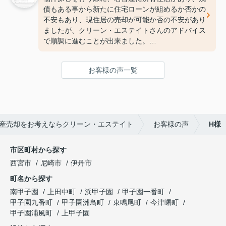
す。
債もある事から新たに住宅ローンが組めるか否かの
不安もあり、現住居の売却が可能か否の不安があり
ましたが、クリーン・エステイトさんのアドバイス
で順調に進むことが出来ました。
クリーン・エステイトさんには、大変親切にして頂
いてありがとうございました。
お客様の声一覧
産売却をお考えならクリーン・エステイト
お客様の声
H様
市区町村から探す
西宮市
尼崎市
伊丹市
町名から探す
南甲子園
上田中町
浜甲子園
甲子園一番町
甲子園九番町
甲子園洲鳥町
東鳴尾町
今津曙町
甲子園浦風町
上甲子園