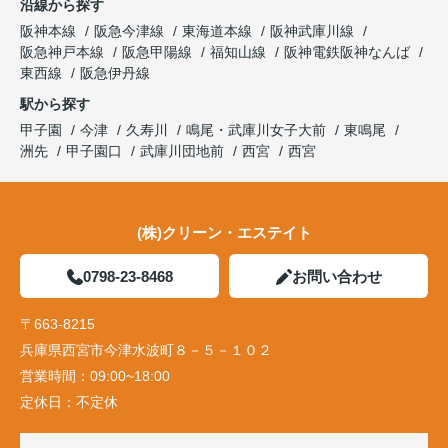
沿線から探す
阪神本線
阪急今津線
東海道本線
阪神武庫川線
阪急神戸本線
阪急甲陽線
福知山線
阪神電鉄阪神なんば
東西線
阪急伊丹線
駅から探す
甲子園
今津
久寿川
鳴尾・武庫川女子大前
東鳴尾
洲先
甲子園口
武庫川団地前
西宮
西宮
(株)クリーン・エステイト
0798-23-8468
お問い合わせ
〒663-8215
兵庫県西宮市今津水波町８－５－１０２
営業時間：
09:00~18:00
定休日：
不定休