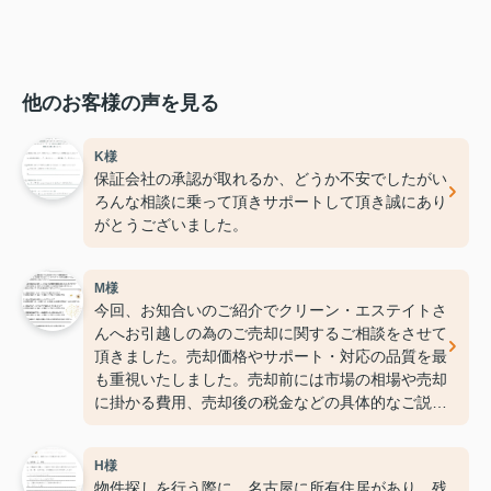
他のお客様の声を見る
K様
保証会社の承認が取れるか、どうか不安でしたがい
ろんな相談に乗って頂きサポートして頂き誠にあり
がとうございました。
M様
今回、お知合いのご紹介でクリーン・エステイトさ
んへお引越しの為のご売却に関するご相談をさせて
頂きました。売却価格やサポート・対応の品質を最
も重視いたしました。売却前には市場の相場や売却
に掛かる費用、売却後の税金などの具体的なご説明
を頂き、非常に満足なお取引となりました。話に耳
を傾け、誠実で丁寧な対応をして下さり感謝してお
H様
ります。これからもどうぞよろしくお願い致しま
物件探しを行う際に、名古屋に所有住居があり、残