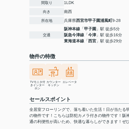
1LDK
間取り
南西
向き
兵庫県
西宮市
甲子園浦風町
9-28
所在地
阪神本線
「
甲子園
」駅 徒歩5分
阪急今津線
「
今津
」駅 徒歩16分
交通
東海道本線
「
西宮
」駅 徒歩29分
物件の特徴
TVモニタ付
カウンター
エレベータ
きインター
キッチン
ー
ホン
セールスポイント
全居室フローリングで、落ち着いた生活！日が当たる
の物件です！こちらは防犯カメラ付きの物件です！阪
通の利便性が高いため、快適な暮らしができます！ぜひお