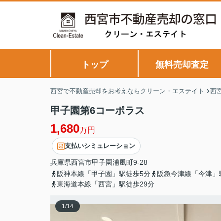
トップ
無料売却査定
西宮で不動産売却をお考えならクリーン・エステイト
西
甲子園第6コーポラス
1,680
万円
支払いシミュレーション
兵庫県
西宮市
甲子園浦風町
9-28
阪神本線「甲子園」駅徒歩5分
阪急今津線「今津」
東海道本線「西宮」駅徒歩29分
1
/
14