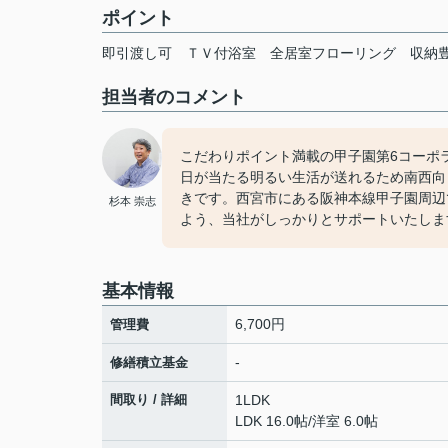
ポイント
即引渡し可
ＴＶ付浴室
全居室フローリング
収納
担当者のコメント
こだわりポイント満載の甲子園第6コーポ
日が当たる明るい生活が送れるため南西向
きです。西宮市にある阪神本線甲子園周辺
杉本 崇志
よう、当社がしっかりとサポートいたしま
基本情報
6,700円
管理費
-
修繕積立基金
間取り / 詳細
1LDK
LDK 16.0帖
/
洋室 6.0帖