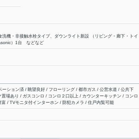
全室 食洗機・非接触水栓タイプ、ダウンライト新設 （リビング・廊下・トイ
onic）1台 などなど
ーション済 / 眺望良好 / フローリング / 都市ガス / 公営水道 / 公共下
バイク置場あり / ガスコンロ / コンロ２口以上 / カウンターキッチン / コン
納豊富 / TVモニタ付インターホン / 防犯カメラ / 住戸内覧可能