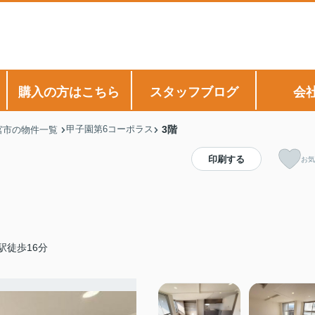
購入の方はこちら
スタッフブログ
会
甲子園第6コーポラス
3階
宮市の物件一覧
印刷する
お気
駅徒歩16分