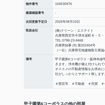
104530976
物件番号
-
建築確認番号
2026年08月10日
次回更新予定日
取扱会社
(株)クリーン・エステイト
兵庫県西宮市今津水波町８－５
TEL:0798-23-8468
兵庫県知事 (9) 第202404号
（一社）兵庫県宅地建物取引業協
備考
甲子園第6コーポラス：阪神本線
きます。浄水機が備え付けられて
オススメの不動産情報をお求めに
社がしっかりとサポート致します
＃西宮市 ＃不動産 ＃売買 ＃
甲子園第6コーポラスの他の部屋