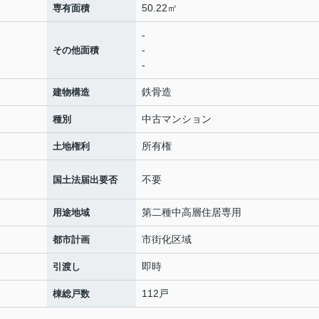
50.22㎡
専有面積
-
-
その他面積
-
鉄骨造
建物構造
中古マンション
種別
所有権
土地権利
不要
国土法届出要否
第二種中高層住居専用
用途地域
市街化区域
都市計画
即時
引渡し
112戸
棟総戸数