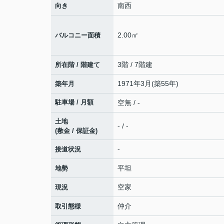
南西
向き
2.00㎡
バルコニー面積
3階 / 7階建
所在階 / 階建て
1971年3月(築55年)
築年月
駐車場 / 月額
空無 / -
土地
- / -
(敷金 / 保証金)
-
接道状況
平坦
地勢
空家
現況
仲介
取引態様