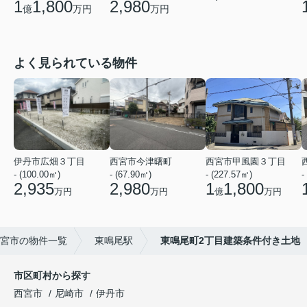
1
1,800
2,980
億
万円
万円
よく見られている物件
伊丹市広畑３丁目
西宮市今津曙町
西宮市甲風園３丁目
- (100.00㎡)
- (67.90㎡)
- (227.57㎡)
-
2,935
2,980
1
1,800
万円
万円
億
万円
宮市の物件一覧
東鳴尾駅
東鳴尾町2丁目建築条件付き土地
市区町村から探す
西宮市
尼崎市
伊丹市