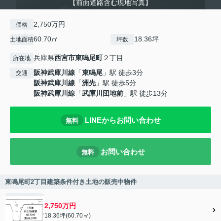
【前面道路含む現地写真】
2,750万円
価格
60.70㎡
18.36坪
土地面積
坪数
兵庫県
西宮市
東鳴尾町
２丁目
所在地
阪神武庫川線
「
東鳴尾
」駅 徒歩3分
交通
阪神武庫川線
「
洲先
」駅 徒歩5分
阪神武庫川線
「
武庫川団地前
」駅 徒歩13分
LINEからお問い合わせ
無料
お問い合わせ
無料
東鳴尾町2丁目建築条件付き土地の販売中物件
2,750万円
18.36坪(60.70㎡)