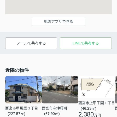
地図アプリで見る
メールで共有する
LINEで共有する
近隣の物件
西宮市上甲子園１丁目
西宮市甲風園３丁目
西宮市今津曙町
- (46.23㎡)
2,380
- (227.57㎡)
- (67.90㎡)
-
万円