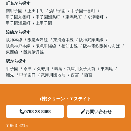
町名から探す
南甲子園
上田中町
浜甲子園
甲子園一番町
甲子園九番町
甲子園洲鳥町
東鳴尾町
今津曙町
甲子園浦風町
上甲子園
沿線から探す
阪神本線
阪急今津線
東海道本線
阪神武庫川線
阪急神戸本線
阪急甲陽線
福知山線
阪神電鉄阪神なんば
東西線
阪急伊丹線
駅から探す
甲子園
今津
久寿川
鳴尾・武庫川女子大前
東鳴尾
洲先
甲子園口
武庫川団地前
西宮
西宮
(株)クリーン・エステイト
0798-23-8468
お問い合わせ
〒663-8215