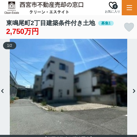
0
お気に入り
東鳴尾町2丁目建築条件付き土地
募集1
2,750万円
1
/
2