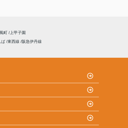
浦風町
上甲子園
んば
東西線
阪急伊丹線