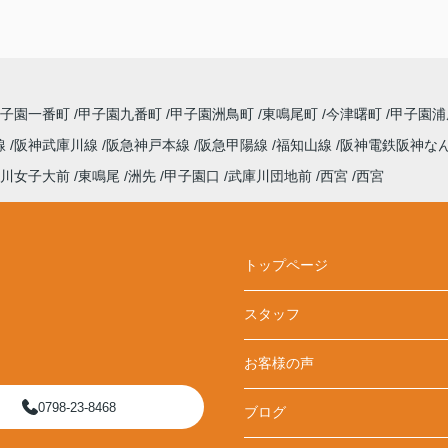
甲子園一番町
甲子園九番町
甲子園洲鳥町
東鳴尾町
今津曙町
甲子園
線
阪神武庫川線
阪急神戸本線
阪急甲陽線
福知山線
阪神電鉄阪神な
川女子大前
東鳴尾
洲先
甲子園口
武庫川団地前
西宮
西宮
トップページ
スタッフ
お客様の声
0798-23-8468
ブログ