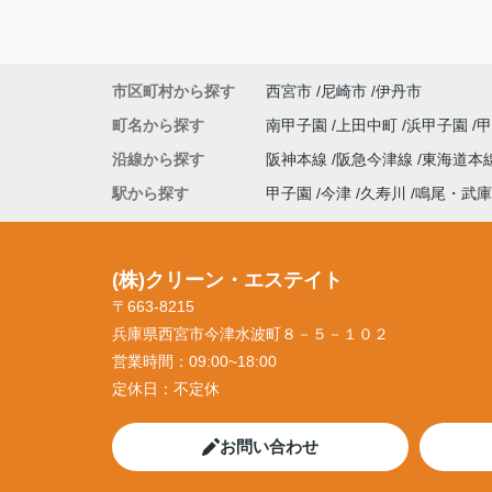
市区町村から探す
西宮市
尼崎市
伊丹市
町名から探す
南甲子園
上田中町
浜甲子園
沿線から探す
阪神本線
阪急今津線
東海道本
駅から探す
甲子園
今津
久寿川
鳴尾・武庫
(株)クリーン・エステイト
〒663-8215
兵庫県西宮市今津水波町８－５－１０２
営業時間：
09:00~18:00
定休日：
不定休
お問い合わせ