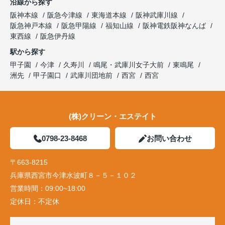
沿線から探す
阪神本線
阪急今津線
東海道本線
阪神武庫川線
阪急神戸本線
阪急甲陽線
福知山線
阪神電鉄阪神なんば
東西線
阪急伊丹線
駅から探す
甲子園
今津
久寿川
鳴尾・武庫川女子大前
東鳴尾
洲先
甲子園口
武庫川団地前
西宮
西宮
(株)クリーン・エステイト
0798-23-8468
お問い合わせ
〒663-8215
兵庫県西宮市今津水波町８－５－１０２
営業時間：
09:00~18:00
定休日：
不定休