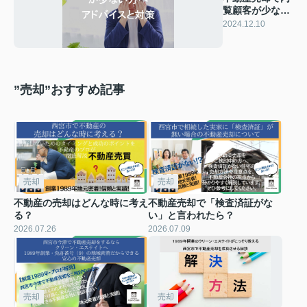
覧顧客が少ない
方へアドバイス
2024.12.10
と対策
”売却”おすすめ記事
売却
売却
不動産の売却はどんな時に考え
不動産売却で「検査済証がな
る？
い」と言われたら？
2026.07.26
2026.07.09
売却
売却