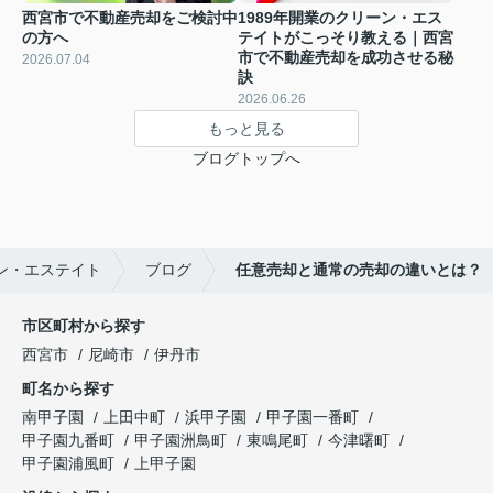
西宮市で不動産売却をご検討中
1989年開業のクリーン・エス
の方へ
テイトがこっそり教える｜西宮
市で不動産売却を成功させる秘
2026.07.04
訣
2026.06.26
もっと見る
ブログトップへ
ン・エステイト
ブログ
任意売却と通常の売却の違いとは？
市区町村から探す
西宮市
尼崎市
伊丹市
町名から探す
南甲子園
上田中町
浜甲子園
甲子園一番町
甲子園九番町
甲子園洲鳥町
東鳴尾町
今津曙町
甲子園浦風町
上甲子園