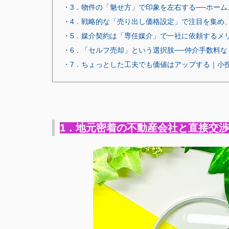
・3．物件の「魅せ方」で印象を左右する──ホー
・4．戦略的な「売り出し価格設定」で注目を集め
・5．媒介契約は「専任媒介」で一社に依頼するメ
・6．「セルフ売却」という選択肢──仲介手数料
・7．ちょっとした工夫でも価値はアップする｜小
1．地元密着の不動産会社と直接交