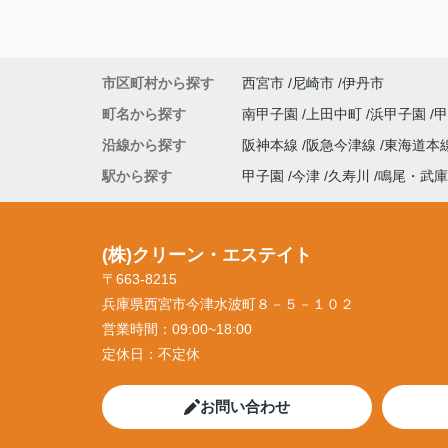
市区町村から探す
西宮市
尼崎市
伊丹市
町名から探す
南甲子園
上田中町
浜甲子園
沿線から探す
阪神本線
阪急今津線
東海道本
駅から探す
甲子園
今津
久寿川
鳴尾・武庫
(株)クリーン・エステイト
〒663-8215
兵庫県西宮市今津水波町８－５－１０２
営業時間：
09:00~18:00
定休日：
不定休
お問い合わせ