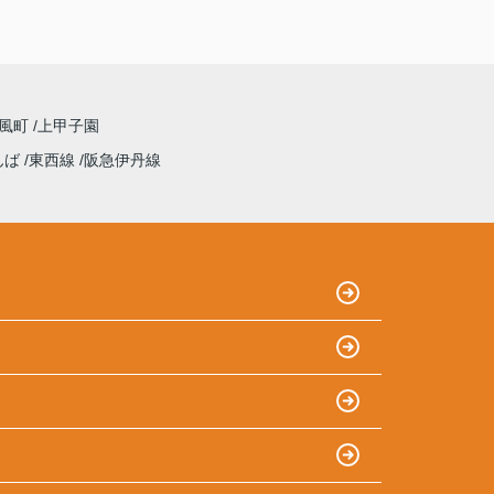
浦風町
上甲子園
んば
東西線
阪急伊丹線