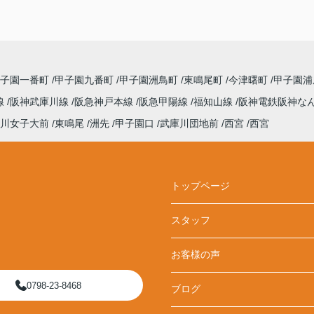
甲子園一番町
甲子園九番町
甲子園洲鳥町
東鳴尾町
今津曙町
甲子園
線
阪神武庫川線
阪急神戸本線
阪急甲陽線
福知山線
阪神電鉄阪神な
川女子大前
東鳴尾
洲先
甲子園口
武庫川団地前
西宮
西宮
トップページ
スタッフ
お客様の声
0798-23-8468
ブログ