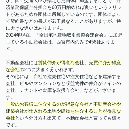
が、国土交通大臣が指定した団体に加盟することで、弁
済業務保証金分担金を60万円納めれば良いというメリッ
トがあるため各団体に所属しているのです。団体によっ
て契約書などの書式が若干異なることがありますが、特
に大きな違いはありません。
2024年現在、『全国宅地建物取引業協会連合会』に加盟
している不動産会社は、西宮市内のみで458社ありま
す。
不動産会社には
賃貸仲介が得意な会社
、
売買仲介が得意
な会社
の2つに大きく分かれます。
その他には、自社で建売住宅や注文住宅などを建築する
会社、ビルやマンションなど収益物件の仲介がメインの
会社、テナントや倉庫を取扱う会社、などがございま
す。
一般のお客様に仲介するのが得意な会社
と
不動産会社や
建築会社が仕入れる土地や建物を仲介することが得意な
会社
という分け方も出来て、不動産会社と言っても様々
です。