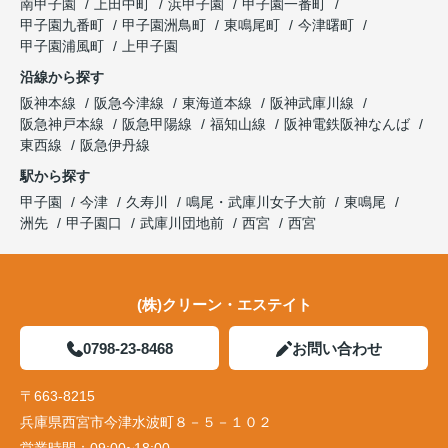
南甲子園
上田中町
浜甲子園
甲子園一番町
甲子園九番町
甲子園洲鳥町
東鳴尾町
今津曙町
甲子園浦風町
上甲子園
沿線から探す
阪神本線
阪急今津線
東海道本線
阪神武庫川線
阪急神戸本線
阪急甲陽線
福知山線
阪神電鉄阪神なんば
東西線
阪急伊丹線
駅から探す
甲子園
今津
久寿川
鳴尾・武庫川女子大前
東鳴尾
洲先
甲子園口
武庫川団地前
西宮
西宮
(株)クリーン・エステイト
0798-23-8468
お問い合わせ
〒663-8215
兵庫県西宮市今津水波町８－５－１０２
営業時間：
09:00~18:00