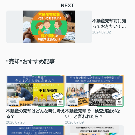
NEXT
不動産売却前に知
っておきたい！媒
介契約の特徴や注
2024.07.02
意点とは
”売却”おすすめ記事
売却
売却
不動産の売却はどんな時に考え
不動産売却で「検査済証がな
る？
い」と言われたら？
2026.07.26
2026.07.09