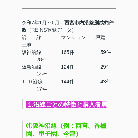
令和7年1月～6月：
西宮市内沿線別成約件
数
（REINS登録データ）
沿 線
マンション
戸建
土地
阪神沿線
165件
59件
28件
阪急沿線
124件
29件
14件
J R沿線
144件
43件
17件
1.沿線ごとの特徴と購入者層
①阪神沿線（例：西宮、香櫨
園、甲子園、今津）