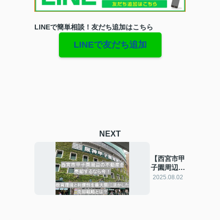
LINEで簡単相談！友だち追加はこちら
LINEで友だち追加
NEXT
【西宮市甲
子園周辺の
不動産を売
2025.08.02
却するなら
今】