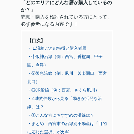
「
どのエリアにどんな層が購入しているの
か？
」
売却・購入を検討されている方にとって、
必ず参考になる内容です！
【目次】
・ 1.沿線ごとの特徴と購入者層
・①阪神沿線（例：西宮、香櫨園、甲子
園、今津）
・②阪急沿線（例：夙川、苦楽園口、西宮
北口）
・③JR沿線（例：西宮、さくら夙川）
・2.成約件数から見る「動きが活発な沿
線」は？
・①こんな方におすすめの沿線は？
・まとめ：西宮市の沿線別不動産は「目的
に応じた選択」がカギ