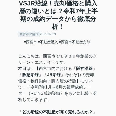
VSJR沿線！売却価格と購入
層の違いとは？令和7年上半
期の成約データから徹底分
析！
西宮市の情報
2025.07.29
#西宮市
#不動産購入
#西宮市不動産売却
こんにちは。西宮市で１９８９年創業のク
リーン・エステイトです。
本日は、【西宮市内における「
阪神沿線
」
「
阪急沿線
」「
JR沿線
」それぞれの売却
価格・物件動向・購入層の特徴】につい
て、「令和7年1月～6月の最新成約デー
タ」（REINS成約登録）をもとに比較・分
析していきます。
「
どの沿線の不動産が高く売れるのか？
」