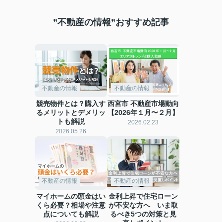
から徹底分析！
”不動産の情報”おすすめ記事
不動産の情報
不動産の情報
競売物件とは？購入す
西宮市 不動産市場動向
るメリットとデメリッ
【2026年１月〜２月】
トも解説
2026.02.23
2026.05.26
不動産の情報
不動産の情報
マイホームの頭金はい
金利上昇で住宅ローン
くら必要？相場や注意
が不安な方へ いま取
点についても解説
るべき5つの対策と見