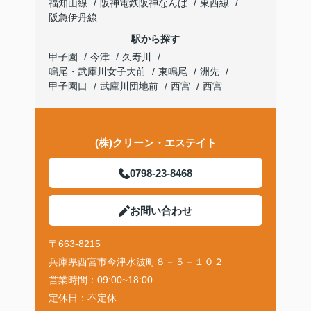
福知山線
阪神電鉄阪神なんば
東西線
阪急伊丹線
駅から探す
甲子園
今津
久寿川
鳴尾・武庫川女子大前
東鳴尾
洲先
甲子園口
武庫川団地前
西宮
西宮
(株)クリーン・エステイト
0798-23-8468
お問い合わせ
〒663-8215
兵庫県西宮市今津水波町８－５－１０２
営業時間：
09:00~18:00
定休日：
不定休