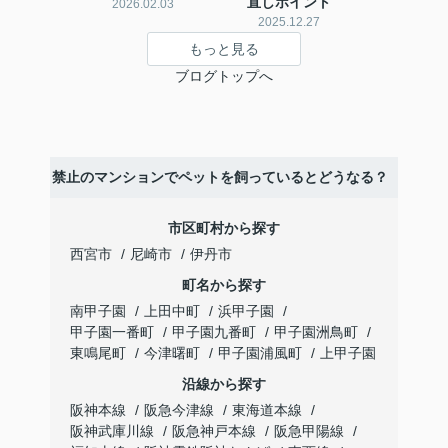
直しポイント
2026.02.03
2025.12.27
もっと見る
ブログトップへ
】ペット禁止のマンションでペットを飼っているとどうなる？
市区町村から探す
西宮市
尼崎市
伊丹市
町名から探す
南甲子園
上田中町
浜甲子園
甲子園一番町
甲子園九番町
甲子園洲鳥町
東鳴尾町
今津曙町
甲子園浦風町
上甲子園
沿線から探す
阪神本線
阪急今津線
東海道本線
阪神武庫川線
阪急神戸本線
阪急甲陽線