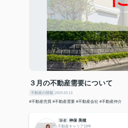
３月の不動産需要について
不動産の情報
2025.03.13
#不動産売買
#不動産需要
#不動産会社
#不動産仲介
神保 美穂
筆者
不動産キャリア19年