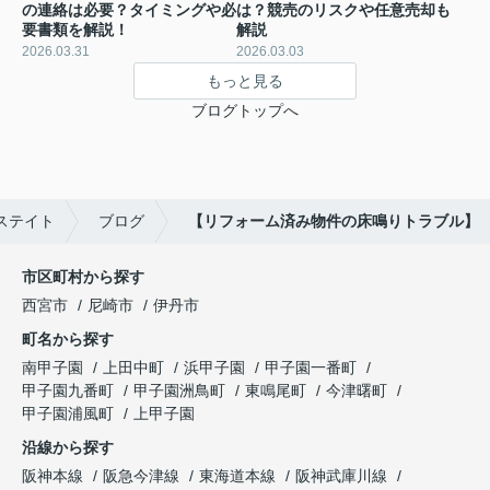
の連絡は必要？タイミングや必
は？競売のリスクや任意売却も
要書類を解説！
解説
2026.03.31
2026.03.03
もっと見る
ブログトップへ
ステイト
ブログ
【リフォーム済み物件の床鳴りトラブル】
市区町村から探す
西宮市
尼崎市
伊丹市
町名から探す
南甲子園
上田中町
浜甲子園
甲子園一番町
甲子園九番町
甲子園洲鳥町
東鳴尾町
今津曙町
甲子園浦風町
上甲子園
沿線から探す
阪神本線
阪急今津線
東海道本線
阪神武庫川線