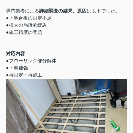
専門業者による
詳細調査の結果、原因
は以下でした。
●下地合板の固定不足
●根太の局所的緩み
●施工精度の問題
対応内容
●フローリング部分解体
●下地補強
●再固定・再施工